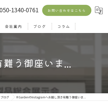
050-1340-0761
お問い合わせはこちら
会社案内
ブログ
コラム
よくある質問
有難う御座いま...
ブログ
RGardenのInstagramへお越し頂き有難う御座いま...