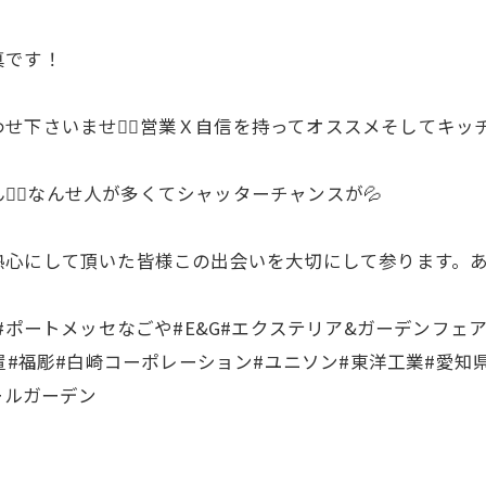
真です！
下さいませ🙇‍♂️営業Ｘ自信を持ってオススメそしてキッ
‍♂️なんせ人が多くてシャッターチャンスが💦
にして頂いた皆様この出会いを大切にして参ります。ありが
ートメッセなごや#E&G#エクステリア&ガーデンフェア202
ナバ物置#福彫#白崎コーポレーション#ユニソン#東洋工業#愛
ールガーデン