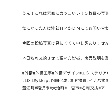
うん！これは素直にカッコいい！５枚目の写
気になった方は弊社ＨＰかＤＭにてお問い合わせ
今回の投稿写真は見にくくて申し訳ありません🙇
本日名刺交換させて頂いた皆様、商品説明を熱心
#外構#外構工事#外構デザイン#エクステリア#ポ
#LIXIL#ykkap#四国化成#ヨド物置#イ
蟹江町#稲沢市#大治町#一宮市#名刺交換#ア