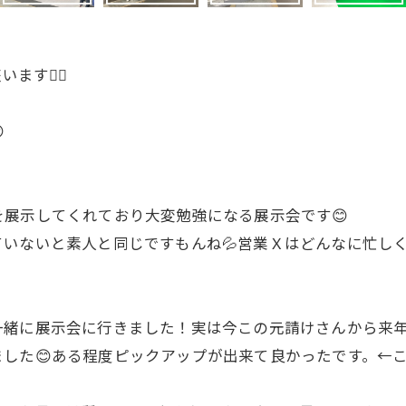
ます🙇‍♂️

展示してくれており大変勉強になる展示会です😊
いないと素人と同じですもんね💦営業Ｘはどんなに忙し
一緒に展示会に行きました！実は今この元請けさんから来
した😊ある程度ピックアップが出来て良かったです。←こ