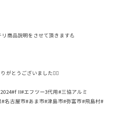
チリ商品説明をさせて頂きます💪
とうございました🙇‍♂️
4#f II#エフツー3代用#三協アルミ
知県#名古屋市#あま市#津島市#弥富市#飛島村#