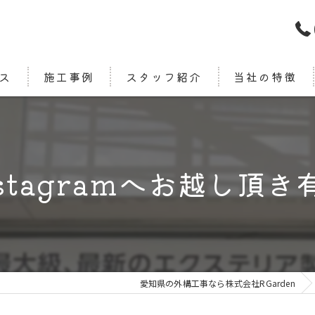
ス
施工事例
スタッフ紹介
当社の特徴
新築
カーポート
nstagramへお越し頂き
エクステリア
ウッドデッキ
デザイン
愛知県の外構工事なら株式会社RGarden