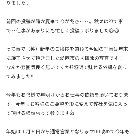
りました。
前回の投稿が確か夏☀️で今が冬⛄️‥‥。秋🍂は⁇って事
で‥仕事があまりにも忙しく投稿サボりました😅😅
って事で（笑）新年のご挨拶を兼ねて今回の写真は年末
に施工させて頂きました愛西市のＫ様邸の写真です！
なんか雰囲気良く無いですか⁉️照明で魅せる外構を創っ
てみました‼️
今年もお陰様で年明けからお仕事の依頼を頂いておりま
す。今年もお客様のご要望を形に変えて弊社を気に入っ
て頂ける様頑張って参ります👍
年始は１月６日から通常営業となります🙇‍♂️改めて今年も