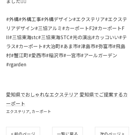
ました🙇‍♂️
#外構#外構工事#外構デザイン#エクステリア#エクステ
リアデザイン#三協アルミ#カーポートF2#カーポートF
II#三協東海stc#三協東海STC#光の演出#カッコいい#テ
ラス#カーポート#大治町#あま市#津島市#弥富市#飛島
村#蟹江町#愛西市#稲沢市#一宮市#アールガーデン
#rgarden
愛知県でおしゃれなエクステリア
愛知県でご提案するカ
ーポート
エクステリア
カーポート
< 前のページ
一覧に戻る
次のページ >