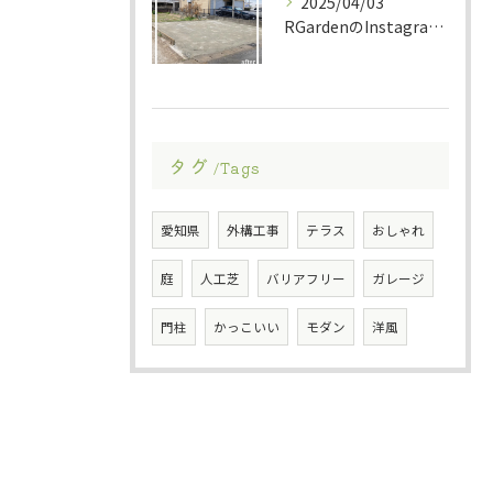
2025/04/03
RGardenのInstagramへお越し頂き有難う御座いま...
タグ
Tags
愛知県
外構工事
テラス
おしゃれ
庭
人工芝
バリアフリー
ガレージ
門柱
かっこいい
モダン
洋風