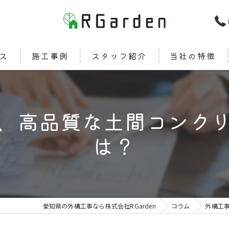
ス
施工事例
スタッフ紹介
当社の特徴
新築
、高品質な土間コンク
カーポート
は？
エクステリア
ウッドデッキ
デザイン
愛知県の外構工事なら株式会社RGarden
コラム
外構工