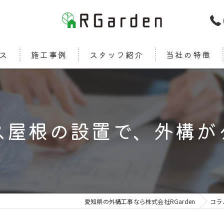
ス
施工事例
スタッフ紹介
当社の特徴
新築
カーポート
ス屋根の設置で、外構が
エクステリア
ウッドデッキ
デザイン
愛知県の外構工事なら株式会社RGarden
コラ