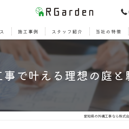
ス
施工事例
スタッフ紹介
当社の特徴
新築
カーポート
工事で叶える理想の庭と
エクステリア
ウッドデッキ
デザイン
愛知県の外構工事なら株式会社