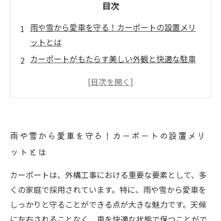
目次
雨や雪から愛車を守る！カーポートの設置メリ
ットとは
カーポートがもたらす美しい外観と快適な駐車
スペース
あなたの大切な車を守るためのカーポートの役
割
カーポートのデザインで家の印象を変える！
雨や雪から愛車を守る！カーポートの設置メリ
資産価値を高めるカーポート設置のプラス面
ットとは
カーポート設置で得られる豊かなライフスタイ
ルの変化
カーポートは、外構工事における重要な要素として、多
くの家庭で採用されています。特に、雨や雪から愛車を
しっかりと守ることができる点が大きな魅力です。天候
に左右されることなく、車を快適な状態で保つことがで