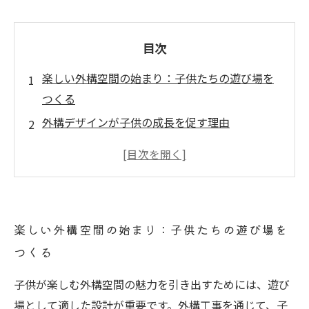
目次
楽しい外構空間の始まり：子供たちの遊び場を
つくる
外構デザインが子供の成長を促す理由
安全で楽しい！子供に優しい外構の特徴
親が選ぶ外構のポイント：子供の遊びをサポー
トする設計
子供たちの笑顔を引き出す外構工事の成功例
楽しい外構空間の始まり：子供たちの遊び場を
外構空間で育む親子の絆：遊びを通じたコミュ
つくる
ニケーション
未来への投資：子供のための理想的な外構空間
子供が楽しむ外構空間の魅力を引き出すためには、遊び
とは
場として適した設計が重要です。外構工事を通じて、子