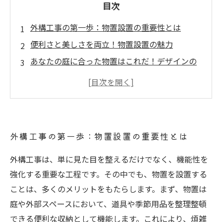
目次
外構工事の第一歩：物置設置の重要性とは
便利さと美しさを両立！物置設置の魅力
あなたの庭に合った物置はこれだ！デザインの
選び方
物置設置のプロセス：外構工事で考慮すべきポ
イント
物置設置後の変化：生活がどう変わるのか
外構工事の第一歩：物置設置の重要性とは
成功事例から学ぶ！物置設置の実際のメリット
外構工事を通じて得られる物置の魅力とその価
外構工事は、単に見た目を整えるだけでなく、機能性を
値
強化する重要な工程です。その中でも、物置を設置する
ことは、多くのメリットをもたらします。まず、物置は
庭や外部スペースにおいて、道具や季節用品を整理整頓
できる便利な収納として機能します。これにより、煩雑