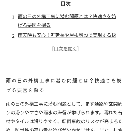
目次
雨の日の外構工事に潜む問題とは？快適さを妨
げる要因を探る
雨天時も安心！軒延長や屋根増設で実現する快
適な動線づくり
透水性舗装材の選び方で変わる！雨の日の外構
の安全性向上法
防滑タイル＆排水勾配設計が叶える、雨の日の
雨の日の外構工事に潜む問題とは？快適さを妨
転倒リスク回避術
げる要因を探る
外構工事の工夫で雨の日も快適に！実例と最新
アイデアまとめ
雨の日の外構工事に潜む問題として、まず通路や玄関周
雨の日のストレスを減らす外構工事のポイント
りの滑りやすさや雨水の滞留が挙げられます。濡れた石
とは？デザインと機能の融合
材やタイルは滑りやすく、転倒事故のリスクが高まるた
住まいの美観と安全を両立！雨の日も快適な外
め、防滑性の高い素材選びが欠かせません。また、排水