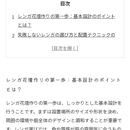
目次
レンガ花壇作りの第一歩：基本設計のポイント
とは？
失敗しないレンガの選び方と配置テクニックの
秘訣
基礎作りから組み立てまで：レンガ花壇施工の
具体的手順
施工時に気をつけたいポイントとトラブル回避
レンガ花壇作りの第一歩：基本設計のポイント
法
とは？
完成後も安心！レンガ花壇の長持ちメンテナン
ス術
レンガ花壇作りの第一歩は、しっかりとした基本設計を
初めてのレンガ花壇でも安心！外構工事の基本
行うことです。まずは設置場所のサイズや形状を決め、
から応用まで
周囲の環境や庭全体のデザインと調和することが重要で
理想の庭造りを実現するレンガ花壇の魅力と活
す。レンガ選びでは、色や質感が庭の雰囲気に合うもの