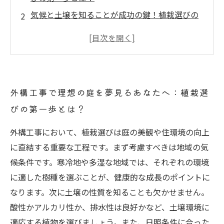
気候と土壌を知ることが成功の鍵！植栽選びの
ポイントを詳しく解説
失敗しない植栽配置術：美しさと機能性を両立
させる方法
メンテナンスの負担を軽減！初心者でも安心な
外構工事で理想の庭を夢見るあなたへ：植栽選
植栽の管理法
びの第一歩とは？
長く愛される庭づくりへ：外構工事で後悔しな
い植栽選びのまとめ
外構工事において、植栽選びは庭の美観や住環境の向上
外構工事初心者におすすめの植栽5選と選び方の
に直結する重要な工程です。まず考慮すべきは地域の気
コツ
候条件です。寒冷地や多湿な地域では、それぞれの環境
植栽選びで後悔しないために知っておくべき3つ
に適した樹種を選ぶことが、健康的な成長のポイントに
の注意点
なります。次に土壌の性質を知ることも欠かせません。
酸性かアルカリ性か、排水性は良好かなど、土壌環境に
適応する植物を選びましょう。また、日照条件に合った