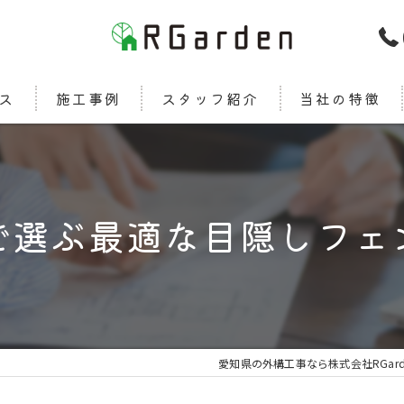
ス
施工事例
スタッフ紹介
当社の特徴
新築
カーポート
で選ぶ最適な目隠しフェ
エクステリア
ウッドデッキ
デザイン
愛知県の外構工事なら株式会社RGard