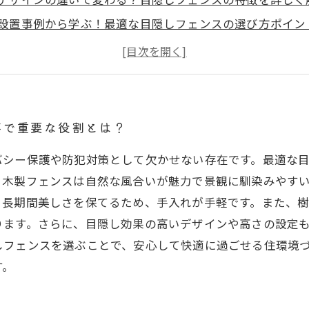
設置事例から学ぶ！最適な目隠しフェンスの選び方ポイン
心して使うために知っておきたい目隠しフェンスのメンテ
安全な暮らしへ：理想の目隠しフェンスで外構工事を成功
フェンスの種類一覧とそれぞれのメリット・デメリットま
ないフェンス選び：外構工事のプロが教えるポイントとは
事で重要な役割とは？
バシー保護や防犯対策として欠かせない存在です。最適な
、木製フェンスは自然な風合いが魅力で景観に馴染みやす
、長期間美しさを保てるため、手入れが手軽です。また、
ります。さらに、目隠し効果の高いデザインや高さの設定
しフェンスを選ぶことで、安心して快適に過ごせる住環境
す。