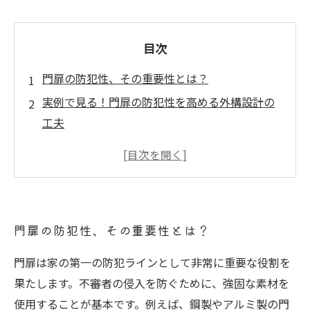
目次
門扉の防犯性、その重要性とは？
実例で見る！門扉の防犯性を高める外構設計の
工夫
素材選びから始まる門扉の防犯対策
防犯カメラやセンサーとの連携で安心をプラス
まとめ：安心できる門扉づくりのための外構設
計のポイント
門扉の防犯性、その重要性とは？
門扉の防犯性を高める最新トレンドとは？
外構工事で叶える、家族を守る安心の門扉デザ
門扉は家の第一の防犯ラインとして非常に重要な役割を
イン
果たします。不審者の侵入を防ぐために、強固な素材を
使用することが基本です。例えば、鋼製やアルミ製の門