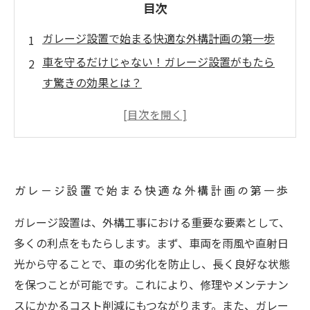
目次
ガレージ設置で始まる快適な外構計画の第一歩
車を守るだけじゃない！ガレージ設置がもたら
す驚きの効果とは？
家の外観が変わる！ガレージ設置で価値が上が
る秘密を探る
天候から愛車を守るガレージの実用メリットを
徹底解説
ガレージ設置で始まる快適な外構計画の第一歩
使いやすさもアップ！収納力抜群のガレージ活
用法
ガレージ設置は、外構工事における重要な要素として、
ガレージ設置の注意点と施工事例から学ぶ失敗
多くの利点をもたらします。まず、車両を雨風や直射日
しない外構工事
光から守ることで、車の劣化を防止し、長く良好な状態
ガレージ設置で実現する理想の住まいと快適生
を保つことが可能です。これにより、修理やメンテナン
活への道
スにかかるコスト削減にもつながります。また、ガレー